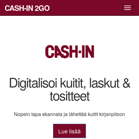
CASH-IN 2GO
Toggl
navig
Digitalisoi kuitit, laskut &
tositteet
Nopein tapa skannata ja lähettää kuitit kirjanpitoon
Lue lisää