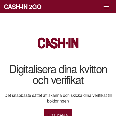
CASH-IN 2GO
Toggl
navig
Digitalisera dina kvitton
och verifikat
Det snabbaste sättet att skanna och skicka dina verifikat till
bokföringen
Läs mera