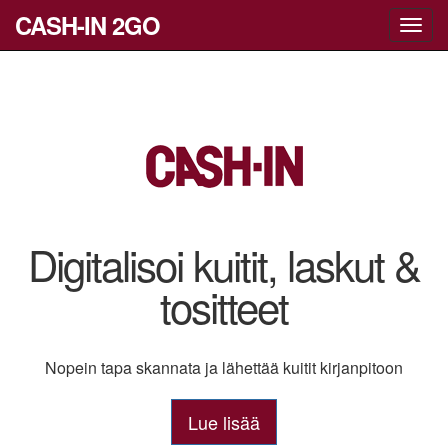
CASH-IN 2GO
Toggl
navig
Digitalisoi kuitit, laskut &
tositteet
Nopein tapa skannata ja lähettää kuitit kirjanpitoon
Lue lisää